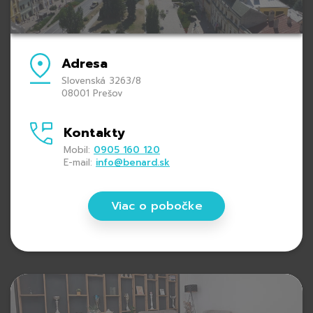
Adresa
Slovenská 3263/8
08001 Prešov
Kontakty
Mobil:
0905 160 120
E-mail:
info@benard.sk
Viac o pobočke