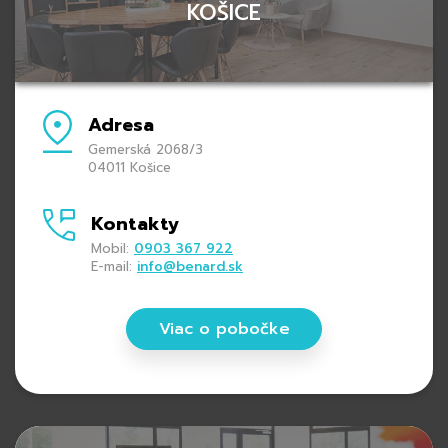
KOŠICE
Adresa
Gemerská 2068/3
04011 Košice
Kontakty
Mobil:
0903 367 922
E-mail:
info@benard.sk
Viac o pobočke