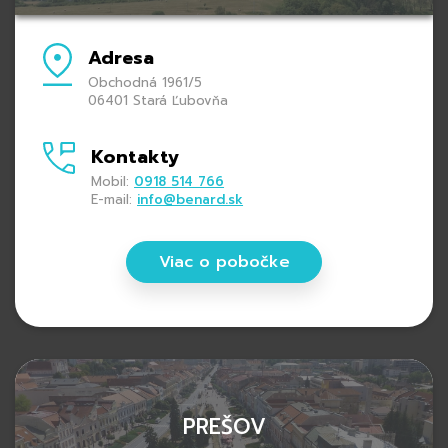
Adresa
Obchodná 1961/5
06401 Stará Ľubovňa
Kontakty
Mobil:
0918 514 766
E-mail:
info@benard.sk
Viac o pobočke
PREŠOV