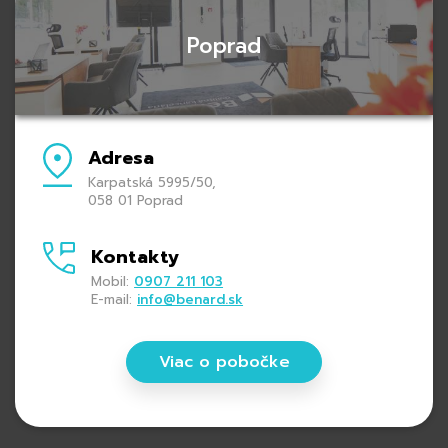
Poprad
Adresa
Karpatská 5995/50,
058 01 Poprad
Kontakty
Mobil:
0907 211 103
E-mail:
info@benard.sk
Viac o pobočke