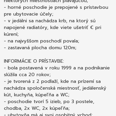
niektorých miestnostiach plávajúcou;
- horné poschodie je prepojené s prístavbou
pre ubytovacie účely;
- v jedálni sa nachádza krb, na ktorý sú
napojené radiatóry, kde viete ušetriť € pri
kúrení;
- na najvyššom poschodí povala;
- zastavaná plocha domu 120m;
INFORMÁCIE O PRÍSTAVBE:
- bola postavená v roku 1999 a na podnikanie
slúžila cca 20 rokov;
- je tvorená z 2 podlaží, kde na prízemí sa
nachádza spoločenská miestnosť, jedálenský
kút, kuchyňa, kúpeľňa a WC;
- poschodie tvorí 5 izieb, po 3 postele,
chodba, 2x WC, 2x kúpeľňa;
- ubytovňa má aj svoj osobitný vchod;