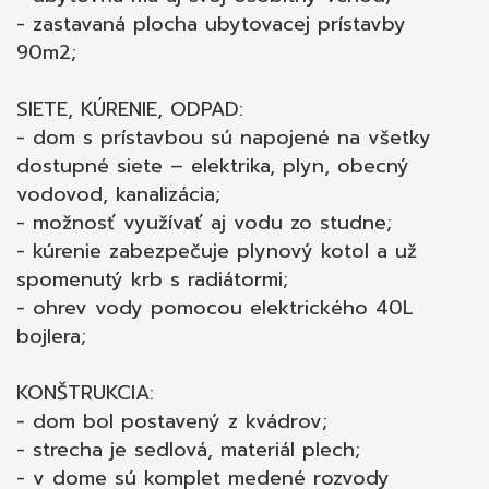
- zastavaná plocha ubytovacej prístavby
90m2;
SIETE, KÚRENIE, ODPAD:
- dom s prístavbou sú napojené na všetky
dostupné siete – elektrika, plyn, obecný
vodovod, kanalizácia;
- možnosť využívať aj vodu zo studne;
- kúrenie zabezpečuje plynový kotol a už
spomenutý krb s radiátormi;
- ohrev vody pomocou elektrického 40L
bojlera;
KONŠTRUKCIA:
- dom bol postavený z kvádrov;
- strecha je sedlová, materiál plech;
- v dome sú komplet medené rozvody