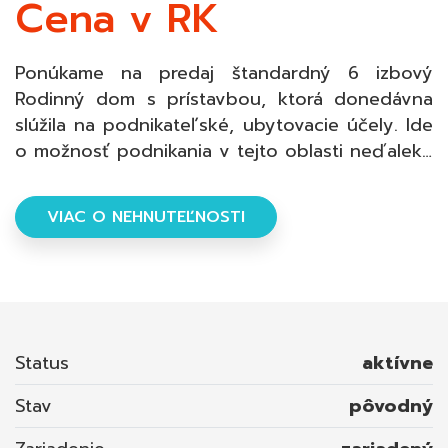
Cena v RK
Ponúkame na predaj štandardný 6 izbový
Rodinný dom s prístavbou, ktorá donedávna
slúžila na podnikateľské, ubytovacie účely. Ide
o možnosť podnikania v tejto oblasti neďaleko
Starej Ľubovne v obci Jarabina vzdialenej od
mesta 5km a približne rovnakej vzdialenosti od
VIAC O NEHNUTEĽNOSTI
obce Litmanová, známej ako pútnické miesto a
lyžiarske stredisko. Okolie domu/objektu tvorí
pozemok o rozlohe 1064m2. INFORMÁCIE O
DOME: - bol postavený a kolaudovaný v roku
1979; - tvoria ho 2 podlažia, kde na prízemí sa
nachádza zádverie, chodba, obávačka, spálňa,
Status
aktívne
jedáleň, kuchyňa, kúpeľňa s WC (WC
Stav
pôvodný
oddelené), kotolňa, sklad o celkovej rozlohe
cca 80m2; - nadzemné podlažie tvorí