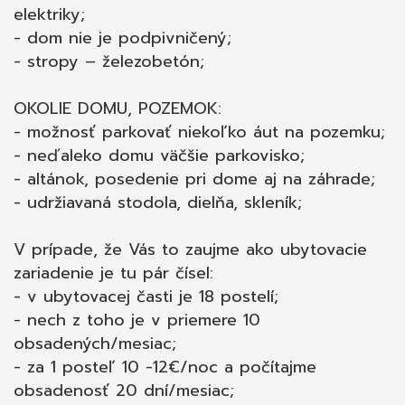
elektriky;
- dom nie je podpivničený;
- stropy – železobetón;
OKOLIE DOMU, POZEMOK:
- možnosť parkovať niekoľko áut na pozemku;
- neďaleko domu väčšie parkovisko;
- altánok, posedenie pri dome aj na záhrade;
- udržiavaná stodola, dielňa, skleník;
V prípade, že Vás to zaujme ako ubytovacie
zariadenie je tu pár čísel:
- v ubytovacej časti je 18 postelí;
- nech z toho je v priemere 10
obsadených/mesiac;
- za 1 posteľ 10 -12€/noc a počítajme
obsadenosť 20 dní/mesiac;