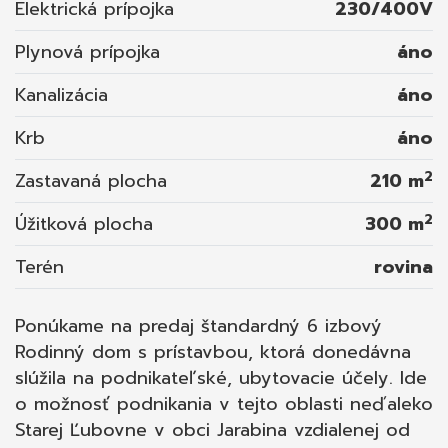
kúpeľňa; - ubytovňa má aj svoj osobitný
Elektrická prípojka
230/400V
vchod; - zastavaná plocha ubytovacej
Plynová prípojka
áno
prístavby 90m2; SIETE, KÚRENIE, ODPAD: -
dom s prístavbou sú napojené na všetky
Kanalizácia
áno
dostupné siete – elektrika, plyn, obecný
Krb
áno
vodovod, kanalizácia; - možnosť využívať aj
vodu zo studne; - kúrenie zabezpečuje
2
Zastavaná plocha
210 m
plynový kotol a už spomenutý krb s
radiátormi; - ohrev vody pomocou
2
Úžitková plocha
300 m
elektrického 40L bojlera; KONŠTRUKCIA: - dom
Terén
rovina
bol postavený z kvádrov; - strecha je sedlová,
materiál plech; - v dome sú komplet medené
rozvody elektriky; - dom nie je podpivničený;
Ponúkame na predaj štandardný 6 izbový
- stropy – železobetón; OKOLIE DOMU,
Rodinný dom s prístavbou, ktorá donedávna
POZEMOK: - možnosť parkovať niekoľko áut
slúžila na podnikateľské, ubytovacie účely. Ide
na pozemku; - neďaleko domu väčšie
o možnosť podnikania v tejto oblasti neďaleko
parkovisko; - altánok, posedenie pri dome aj
Starej Ľubovne v obci Jarabina vzdialenej od