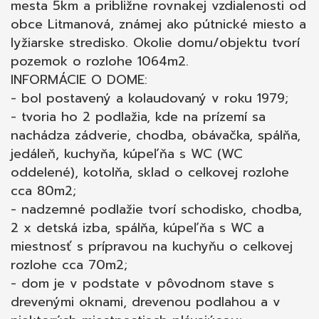
na záhrade; - udržiavaná stodola, dielňa,
mesta 5km a približne rovnakej vzdialenosti od
skleník; V prípade, že Vás to zaujme ako
obce Litmanová, známej ako pútnické miesto a
ubytovacie zariadenie je tu pár čísel: - v
lyžiarske stredisko. Okolie domu/objektu tvorí
ubytovacej časti je 18 postelí; - nech z toho je
pozemok o rozlohe 1064m2.
v priemere 10 obsadených/mesiac; - za 1
INFORMÁCIE O DOME:
posteľ 10 -12€/noc a počítajme obsadenosť
- bol postavený a kolaudovaný v roku 1979;
20 dní/mesiac; - 200 – 240€/mesiac → za
- tvoria ho 2 podlažia, kde na prízemí sa
rok 2400 – 2880€ príjem;
nachádza zádverie, chodba, obávačka, spálňa,
jedáleň, kuchyňa, kúpeľňa s WC (WC
oddelené), kotolňa, sklad o celkovej rozlohe
cca 80m2;
- nadzemné podlažie tvorí schodisko, chodba,
2 x detská izba, spálňa, kúpeľňa s WC a
miestnosť s prípravou na kuchyňu o celkovej
rozlohe cca 70m2;
- dom je v podstate v pôvodnom stave s
drevenými oknami, drevenou podlahou a v