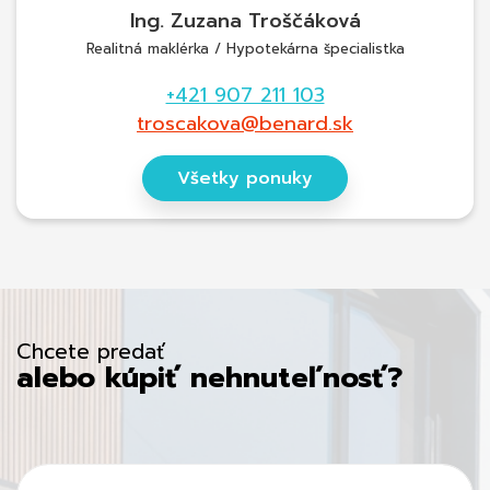
Ing. Zuzana Troščáková
Realitná maklérka / Hypotekárna špecialistka
+421 907 211 103
troscakova@benard.sk
Všetky ponuky
Chcete predať
alebo kúpiť nehnuteľnosť?