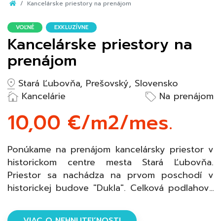
Kancelárske priestory na prenájom
VOĽNÉ
EXKLUZÍVNE
Kancelárske priestory na
prenájom
Stará Ľubovňa, Prešovský, Slovensko
Kancelárie
Na prenájom
10,00 €/m2/mes.
Ponúkame na prenájom kancelársky priestor v
historickom centre mesta Stará Ľubovňa.
Priestor sa nachádza na prvom poschodí v
historickej budove "Dukla". Celková podlahová
plocha priestoru je 21 m2. Cena mesačného
prenájmu je 210€ s DPH vrátane energií. K
VIAC O NEHNUTEĽNOSTI