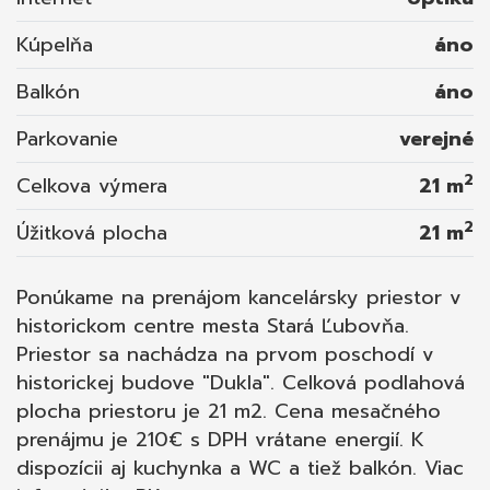
Kúpelňa
áno
Balkón
áno
Parkovanie
verejné
2
Celkova výmera
21 m
2
Úžitková plocha
21 m
Ponúkame na prenájom kancelársky priestor v
historickom centre mesta Stará Ľubovňa.
Priestor sa nachádza na prvom poschodí v
historickej budove "Dukla". Celková podlahová
plocha priestoru je 21 m2. Cena mesačného
prenájmu je 210€ s DPH vrátane energií. K
dispozícii aj kuchynka a WC a tiež balkón. Viac