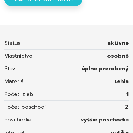
dispozícii aj kuchynka a WC a tiež balkón. Viac
informácií v RK .
Status
aktívne
Vlastníctvo
osobné
Stav
úplne prerobený
Materiál
tehla
Počet izieb
1
Počet poschodí
2
Poschodie
vyššie poschodie
Internet
optika