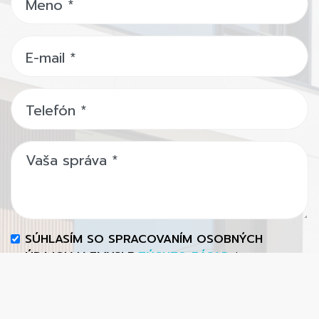
Meno
*
E-mail
*
Telefón
*
Vaša správa
*
SÚHLASÍM SO SPRACOVANÍM OSOBNÝCH
ÚDAJOV V ZMYSLE
TÝCHTO ZÁSAD
*
ODOSLAŤ SPRÁVU