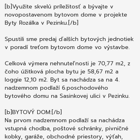
kobka o veľkosti 1,63 m2 na prvom
[b]Využite skvelú príležitosť a bývajte v
nadzemnom podlaží. Možnosť pripojenia na
novopostavenom bytovom dome v projekte
optický kábel internetu (ORANGE, SWAN).
Byty Rozálka v Pezinku.[/b]
https://www.bytyrozalka.sk/byty?bytu=414
[b]OKOLIE:[/b] Bytový dom sa nachádza na
Spustili sme predaj ďalších bytových jednotiek
Sasinkovej ulici v novovybudovanej štvrti, na
v poradí treťom bytovom dome vo výstavbe.
sídlisku Sever. Ponúka skvelé spojenie
mestského života v prírode. Je situovaný v
Celková výmera nehnuteľnosti je 70,77 m2, z
krásnom prostredí vinohradov, ale pritom na
čoho úžitková plocha bytu je 58,67 m2 a
mieste s plnou občianskou vybavenosťou v
loggie 12,10 m2. Byt sa nachádza sa na 4.
pešej dostupnosti. Ponúka skvelé možnosti
nadzemnom podlaží 6.poschodového
turistiky, cykloturistiky, alebo len príjemných
bytového domu na Sasinkovej ulici v Pezinku.
prechádzok vinohradmi či lesmi Malých Karpát
doslova za dverami Vášho bytu. Školy, škôlky,
[b]BYTOVÝ DOM:[/b]
obchody, pošta, kúpalisko, zimný štadión,
Na prvom nadzemnom podlaží sa nachádza
jazdecký areál či amfiteáter sa nachádzajú len
vstupná chodba, poštové schránky, pivničné
pár minút chôdze od nehnuteľnosti. Pri
kobky, garáže, obchodné priestory, výťah,
financovaní nehnuteľnosti prostredníctvom HÚ