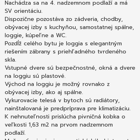
Nachádza sa na 4. nadzemnom podlaží a má
SV orientáciu.
Dispozične pozostáva zo zádveria, chodby,
obývacej izby s kuchyňou, samostatnej spálne,
loggie, kúpeľne a WC.
Pozdĺž celého bytu je loggia s elegantným
riešením zábrany s priehľadného tvrdeného
skla.
Vstupné dvere sú bezpečnostné, okná a dvere
na loggiu sú plastové.
Východ na loggiu je možný rovnako z
obývacej izby, ako aj spálne.
Vykurovacie telesá v bytoch sú radiátory,
nainštalovaná je predpríprava pre klimatizáciu.
K nehnuteľnosti prislúcha pivničná kobka o
veľkosti 1,63 m2 na prvom nadzemnom
podlaží.