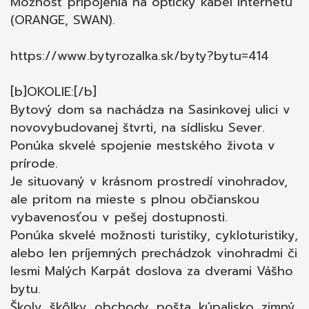
Možnosť pripojenia na optický kábel internetu
(ORANGE, SWAN).
https://www.bytyrozalka.sk/byty?bytu=414
[b]OKOLIE:[/b]
Bytový dom sa nachádza na Sasinkovej ulici v
novovybudovanej štvrti, na sídlisku Sever.
Ponúka skvelé spojenie mestského života v
prírode.
Je situovaný v krásnom prostredí vinohradov,
ale pritom na mieste s plnou občianskou
vybavenosťou v pešej dostupnosti.
Ponúka skvelé možnosti turistiky, cykloturistiky,
alebo len príjemných prechádzok vinohradmi či
lesmi Malých Karpát doslova za dverami Vášho
bytu.
Školy, škôlky, obchody, pošta, kúpalisko, zimný