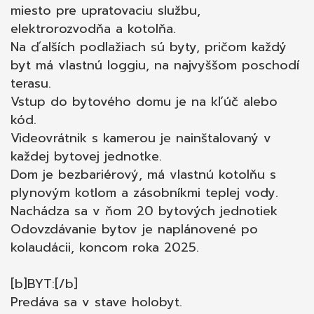
miesto pre upratovaciu službu,
je Vám k dispozícii náš hypotekárny špecialista
elektrorozvodňa a kotolňa.
bezplatne.
Na ďalších podlažiach sú byty, pričom každý
byt má vlastnú loggiu, na najvyššom poschodí
terasu.
Vstup do bytového domu je na kľúč alebo
kód.
Videovrátnik s kamerou je nainštalovaný v
každej bytovej jednotke.
Dom je bezbariérový, má vlastnú kotolňu s
plynovým kotlom a zásobníkmi teplej vody.
Nachádza sa v ňom 20 bytových jednotiek
Odovzdávanie bytov je naplánovené po
kolaudácii, koncom roka 2025.
[b]BYT:[/b]
Predáva sa v stave holobyt.