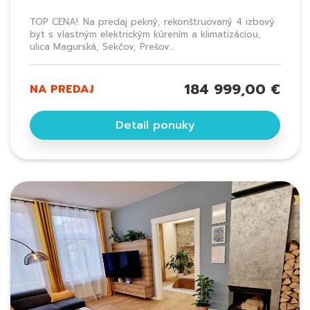
TOP CENA!. Na predaj pekný, rekonštruovaný 4 izbový
byt s vlastným elektrickým kúrením a klimatizáciou,
ulica Magurská, Sekčov, Prešov...
184 999,00 €
NA PREDAJ
Detail ponuky