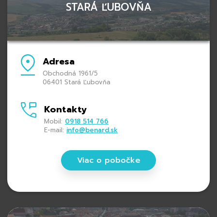
STARÁ ĽUBOVŇA
Adresa
Obchodná 1961/5
06401 Stará Ľubovňa
Kontakty
Mobil:
0918 514 766
E-mail:
info@benard.sk
Viac o pobočke