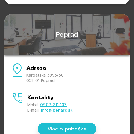
Poprad
Adresa
Karpatská 5995/50,
058 01 Poprad
Kontakty
Mobil:
0907 211 103
E-mail:
info@benard.sk
Viac o pobočke