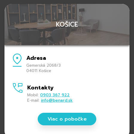
KOŠICE
Adresa
Gemerská 2068/3
04011 Košice
Kontakty
Mobil:
0903 367 922
E-mail:
info@benard.sk
Viac o pobočke