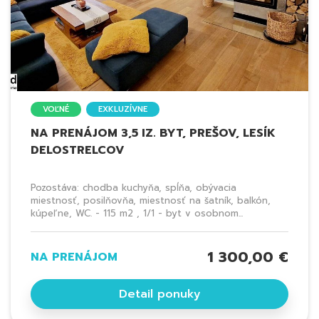
VOĽNÉ
EXKLUZÍVNE
NA PRENÁJOM 3,5 IZ. BYT, PREŠOV, LESÍK
DELOSTRELCOV
Pozostáva: chodba kuchyňa, spĺňa, obývacia
miestnosť, posilňovňa, miestnosť na šatník, balkón,
kúpeľne, WC. - 115 m2 , 1/1 - byt v osobnom...
1 300,00 €
NA PRENÁJOM
Detail ponuky