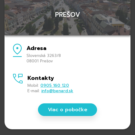
PREŠOV
Adresa
Slovenská 3263/8
08001 Prešov
Kontakty
Mobil:
0905 160 120
E-mail:
info@benard.sk
Viac o pobočke