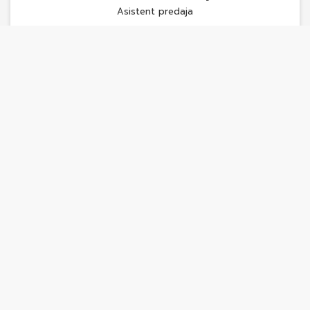
Asistent predaja
+421 908 077 713
zakutansky@benard.sk
Všetky ponuky
Chcete predať
alebo kúpiť nehnuteľnosť?
Meno
*