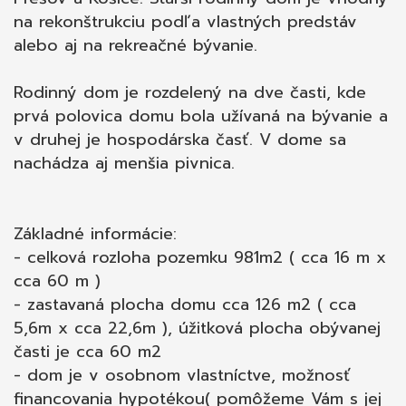
mapy s kolkom na právne účely;  poplatky za
na rekonštrukciu podľa vlastných predstáv
overenie podpisov na zmluvách u notára; 
alebo aj na rekreačné bývanie.
správny poplatok za vklad vlastníckeho práva
do katastra vo výške 100,-€  realitné, daňové
Rodinný dom je rozdelený na dve časti, kde
a právne poradenstvo;  zabezpečenie znalca
prvá polovica domu bola užívaná na bývanie a
na vypracovania znaleckého posudku; 
v druhej je hospodárska časť. V dome sa
vypracovanie ponúk na zabezpečenie úveru u
nachádza aj menšia pivnica.
nášho hypotekárneho odborníka, ktorý
spolupracuje s viacerými bankami
Základné informácie:
- celková rozloha pozemku 981m2 ( cca 16 m x
cca 60 m )
- zastavaná plocha domu cca 126 m2 ( cca
5,6m x cca 22,6m ), úžitková plocha obývanej
časti je cca 60 m2
- dom je v osobnom vlastníctve, možnosť
financovania hypotékou( pomôžeme Vám s jej