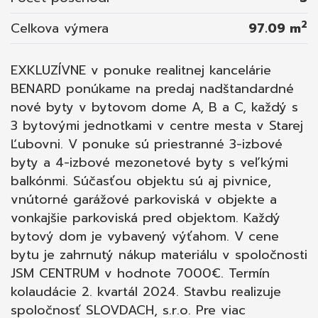
výstavbu – Tehla Porotherm PROFI - materiál
2
Celkova výmera
97.09 m
strechy – falcovaný plech - materiál okien –
izolačné trojsklo - materiál strešné okno –
nadštandardné strešné bezúdržbové okná
EXKLUZÍVNE v ponuke realitnej kancelárie
značka Velux - materiál vchodových dverí –
BENARD ponúkame na predaj nadštandardné
hlinikové - kúrenie – kombinované -
nové byty v bytovom dome A, B a C, každý s
podlahové, radiátory - centrálna kotolňa v
3 bytovými jednotkami v centre mesta v Starej
bytovom dome „A“ - stierky – jemnozrnná
Ľubovni. V ponuke sú priestranné 3-izbové
štuková omietka - maľba v byte - biela -
byty a 4-izbové mezonetové byty s veľkými
materiál podlahy liaty poter - nivelizácia
balkónmi. Súčasťou objektu sú aj pivnice,
podlahy - elektroinštalácia ( zásuvky,
vnútorné garážové parkoviská v objekte a
vypínače, rozvádzače) - balkóny - podlahová
vonkajšie parkoviská pred objektom. Každý
plocha dlažba, zábradlie - oceľové - byty sa
bytový dom je vybavený výťahom. V cene
budú odovzdávať ako holo byt - spoločné
bytu je zahrnutý nákup materiálu v spoločnosti
priestory vymaľované - internet - schránky -
JSM CENTRUM v hodnote 7000€. Termín
domový vrátnik - zvončeky - parkovacie
kolaudácie 2. kvartál 2024. Stavbu realizuje
plochy – betón, dlažba - fotovoltanika -
spoločnosť SLOVDACH, s.r.o. Pre viac