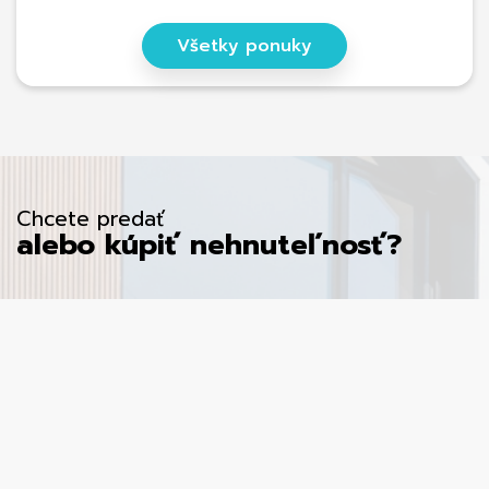
Všetky ponuky
Chcete predať
alebo kúpiť nehnuteľnosť?
Meno
*
E-mail
*