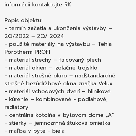
príprava na klímu (horné byty)
informácií kontaktujte RK.
Popis objektu:
- termín začatia a ukončenia výstavby –
2Q/2022 – 2Q/ 2024
- použité materiály na výstavbu – Tehla
Porotherm PROFI
- materiál strechy – falcovaný plech
- materiál okien – izolačné trojsklo
- materiál strešné okno – nadštandardné
strešné bezúdržbové okná značka Velux
- materiál vchodových dverí – hlinikové
- kúrenie – kombinované - podlahové,
radiátory
- centrálna kotolňa v bytovom dome „A“
- stierky – jemnozrnná štuková omietka
- maľba v byte - biela