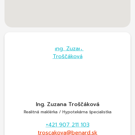
Ing. Zuzana Troščáková
Realitná maklérka / Hypotekárna špecialistka
+421 907 211 103
troscakova@benard.sk