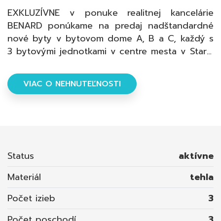
EXKLUZÍVNE v ponuke realitnej kancelárie
BENARD ponúkame na predaj nadštandardné
nové byty v bytovom dome A, B a C, každý s
3 bytovými jednotkami v centre mesta v Starej
Ľubovni. V ponuke sú priestranné 3-izbové
byty a 4-izbové mezonetové byty s veľkými
VIAC O NEHNUTEĽNOSTI
balkónmi. Súčasťou objektu sú aj pivnice,
vnútorné garážové parkoviská v objekte a
vonkajšie parkoviská pred objektom. Každý
bytový dom je vybavený výťahom. V cene
bytu je zahrnutý nákup materiálu v spoločnosti
JSM CENTRUM v hodnote 7000€. Termín
Status
aktívne
kolaudácie 2. kvartál 2024. Stavbu realizuje
Materiál
tehla
spoločnosť SLOVDACH, s.r.o. Pre viac
informácií kontaktujte RK. Popis objektu: -
Počet izieb
3
termín začatia a ukončenia výstavby –
2Q/2022 – 2Q/ 2024 - použité materiály na
Počet poschodí
3