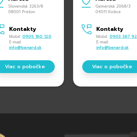
Slovenská 3263/8
Gemerská 2068/3
08001 Prešov
04011 Košice
Kontakty
Kontakty
Mobil:
0905 160 120
Mobil:
0903 367 9
E-mail:
E-mail:
info@benard.sk
info@benard.sk
Viac o pobočke
Viac o pobočke