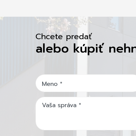
Chcete predať
alebo kúpiť neh
Meno
*
Vaša správa
*