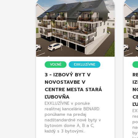
VOĽNÉ
EXKLUZÍVNE
3 - IZBOVÝ BYT V
R
NOVOSTAVBE V
I
CENTRE MESTA STARÁ
N
ĽUBOVŇA
C
EXKLUZÍVNE v ponuke
Ľ
realitnej kancelárie BENARD
EX
ponúkame na predaj
re
nadštandardné nové byty v
po
bytovom dome A, B a C,
na
každý s 3 bytovými...
by