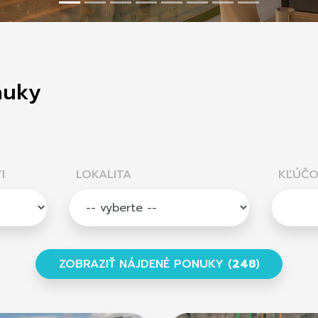
nuky
I
LOKALITA
KĽÚČO
ZOBRAZIŤ NÁJDENÉ PONUKY (
248
)