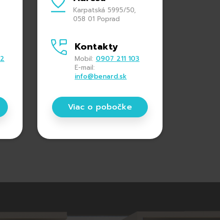
Karpatská 5995/50,
058 01 Poprad
Kontakty
22
Mobil:
0907 211 103
E-mail:
info@benard.sk
Viac o pobočke