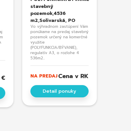
stavebný
pozemok,4536
m2,Solivarská, PO
Vo výhradnom zastúpení Vám
aj
ponúkame na predaj stavebný
om
pozemok určený na komerčné
.
využitie
(POLYFUNKCIA/BÝVANIE),
regulatív A3, o rozlohe 4
536m2...
Cena v RK
NA PREDAJ
 €
Detail ponuky