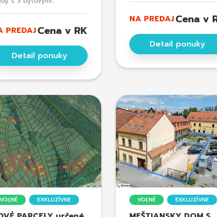
ždý s 3 bytovými...
Cena v 
NA PREDAJ
Cena v RK
A PREDAJ
Detail ponuky
Detail ponuky
VOĽNÉ
EXKLUZÍVNE
VOĽNÉ
EXKLUZÍVNE
OVÉ PARCELY určené
MEŠTIANSKY DOM S