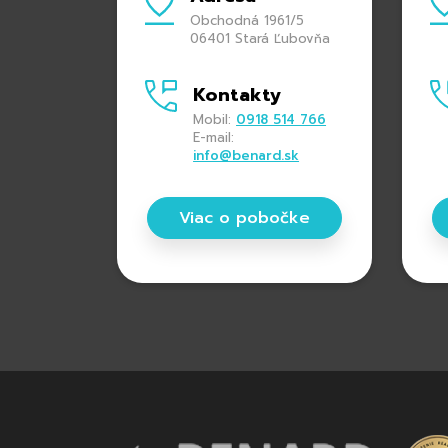
Obchodná 1961/5
06401 Stará Ľubovňa
Kontakty
Mobil:
0918 514 766
E-mail:
info@benard.sk
Viac o pobočke