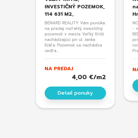
INVESTIČNÝ POZEMOK,
n
114 631 M2,
Hn
BENARD REALITY Vám ponúka
NO
na predaj rozľahlý investičný
- 
pozemok v meste Veľký Krtíš
BE
nachádzajúci pri ul. Janka
pr
Kráľa. Pozemok sa nachádza
no
vedľa...
Pre
NA PREDAJ
N
4,00 €/m2
Detail ponuky