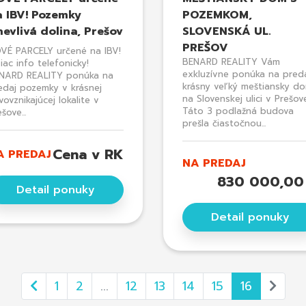
a IBV! Pozemky
POZEMKOM,
evlivá dolina, Prešov
SLOVENSKÁ UL.
PREŠOV
VÉ PARCELY určené na IBV!
BENARD REALITY Vám
viac info telefonicky!
exkluzívne ponúka na pred
NARD REALITY ponúka na
krásny veľký meštiansky d
edaj pozemky v krásnej
na Slovenskej ulici v Prešove
vovznikajúcej lokalite v
Táto 3 podlažná budova
šove...
prešla čiastočnou...
Cena v RK
A PREDAJ
NA PREDAJ
830 000,00
Detail ponuky
Detail ponuky
1
2
...
12
13
14
15
16