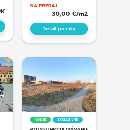
NA PREDAJ
RK
30,00 €/m2
Detail ponuky
VOĽNÉ
EXKLUZÍVNE
POLYFUNKCIA/BÝVANIE