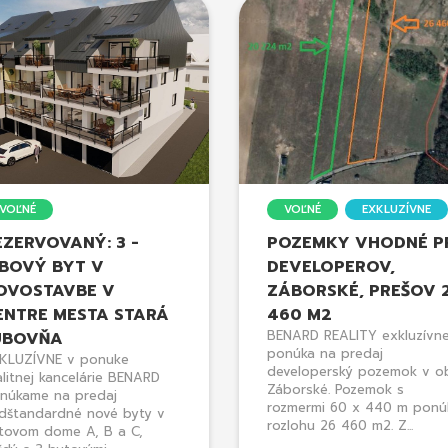
VOĽNÉ
VOĽNÉ
EXKLUZÍVNE
EZERVOVANÝ: 3 -
POZEMKY VHODNÉ P
ZBOVÝ BYT V
DEVELOPEROV,
OVOSTAVBE V
ZÁBORSKÉ, PREŠOV 
ENTRE MESTA STARÁ
460 M2
BENARD REALITY exkluzívn
UBOVŇA
ponúka na predaj
KLUZÍVNE v ponuke
developerský pozemok v o
alitnej kancelárie BENARD
Záborské. Pozemok s
núkame na predaj
rozmermi 60 x 440 m ponú
dštandardné nové byty v
rozlohu 26 460 m2. Z...
tovom dome A, B a C,