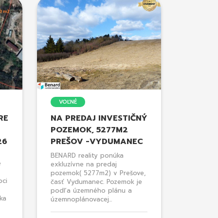
VOĽNÉ
RE
NA PREDAJ INVESTIČNÝ
POZEMOK, 5277M2
26
PREŠOV -VYDUMANEC
BENARD reality ponúka
e
exkluzívne na predaj
pozemok( 5277m2) v Prešove,
bci
časť Vydumanec. Pozemok je
podľa územného plánu a
ka
územnoplánovacej...