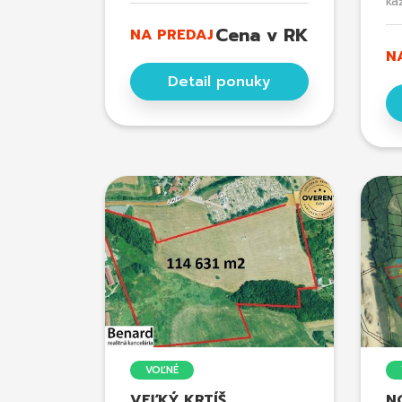
ka
Cena v RK
NA PREDAJ
N
Detail ponuky
VOĽNÉ
VEĽKÝ KRTÍŠ,
N