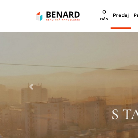
O
Predaj
P
nás
Previous