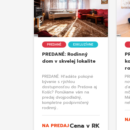
PREDANÉ
EXKLUZÍVNE
PREDANÉ: Rodinný
P
dom v skvelej lokalite
k
r
PREDANÉ: Hľadáte pokojné
PR
bývanie s rýchlou
no
dostupnosťou do Prešova aj
ďa
Košíc? Ponúkame vám na
mô
predaj dvojpodlažný,
Má
kompletne podpivničený
ne
rodinný...
N
Cena v RK
NA PREDAJ