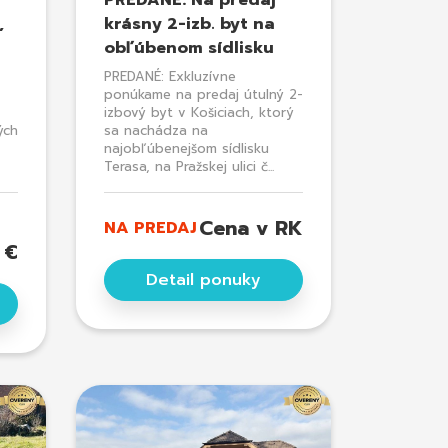
PREDANÉ: Na predaj
,
krásny 2-izb. byt na
obľúbenom sídlisku
PREDANÉ: Exkluzívne
ponúkame na predaj útulný 2-
izbový byt v Košiciach, ktorý
ých
sa nachádza na
najobľúbenejšom sídlisku
Terasa, na Pražskej ulici č...
Cena v RK
NA PREDAJ
 €
Detail ponuky