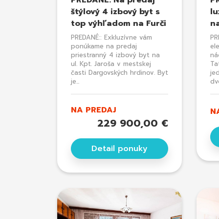
PREDANÉ: Na predaj
P
štýlový 4 izbový byt s
l
top výhľadom na Furči
na
PREDANÉ:: Exkluzívne vám
PR
ponúkame na predaj
el
priestranný 4 izbový byt na
ná
ul. Kpt. Jaroša v mestskej
Ta
časti Dargovských hrdinov. Byt
je
je...
dv
NA PREDAJ
N
229 900,00 €
Detail ponuky