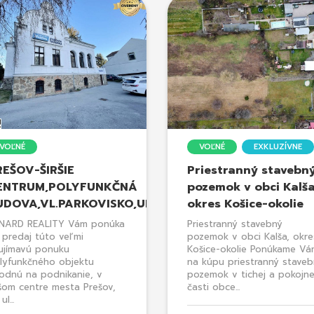
VOĽNÉ
VOĽNÉ
EXKLUZÍVNE
REŠOV-ŠIRŠIE
Priestranný stavebn
ENTRUM,POLYFUNKČNÁ
pozemok v obci Kalša
UDOVA,VL.PARKOVISKO,UL.VAJANSKÉHO
okres Košice-okolie
NARD REALITY Vám ponúka
Priestranný stavebný
 predaj túto veľmi
pozemok v obci Kalša, okre
ujímavú ponuku
Košice-okolie Ponúkame Vá
lyfunkčného objektu
na kúpu priestranný stave
odnú na podnikanie, v
pozemok v tichej a pokojne
ršom centre mesta Prešov,
časti obce...
ul...