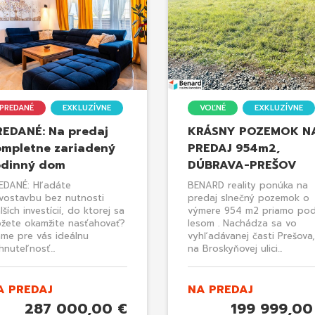
PREDANÉ
EXKLUZÍVNE
VOĽNÉ
EXKLUZÍVNE
REDANÉ: Na predaj
KRÁSNY POZEMOK N
ompletne zariadený
PREDAJ 954m2,
odinný dom
DÚBRAVA-PREŠOV
EDANÉ: Hľadáte
BENARD reality ponúka na
vostavbu bez nutnosti
predaj slnečný pozemok o
lších investícií, do ktorej sa
výmere 954 m2 priamo po
žete okamžite nasťahovať?
lesom . Nachádza sa vo
me pre vás ideálnu
vyhľadávanej časti Prešova,
hnuteľnosť...
na Broskyňovej ulici...
A PREDAJ
NA PREDAJ
287 000,00 €
199 999,00