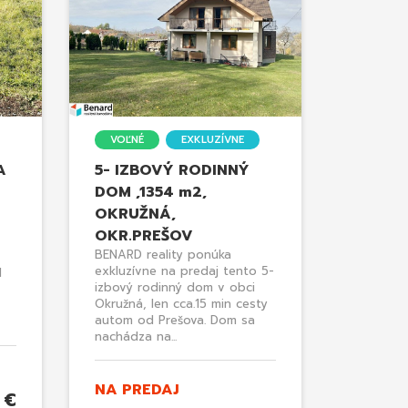
VOĽNÉ
EXKLUZÍVNE
A
5- IZBOVÝ RODINNÝ
DOM ,1354 m2,
OKRUŽNÁ,
OKR.PREŠOV
BENARD reality ponúka
exkluzívne na predaj tento 5-
d
izbový rodinný dom v obci
Okružná, len cca.15 min cesty
autom od Prešova. Dom sa
nachádza na...
NA PREDAJ
 €