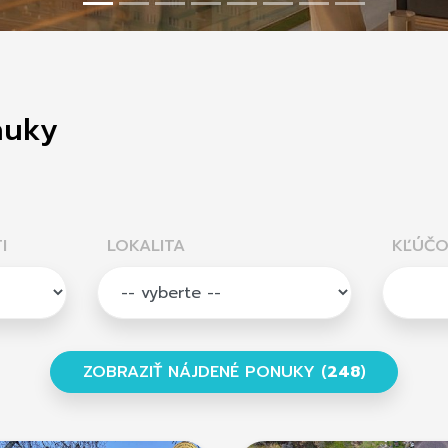
nuky
I
LOKALITA
KĽÚČO
ZOBRAZIŤ NÁJDENÉ PONUKY (
248
)