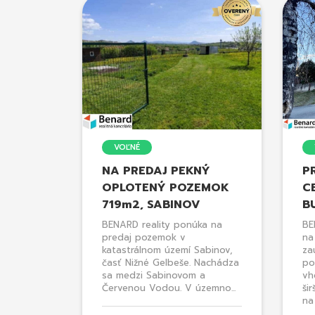
VOĽNÉ
NA PREDAJ PEKNÝ
P
OPLOTENÝ POZEMOK
C
719m2, SABINOV
B
BENARD reality ponúka na
BE
predaj pozemok v
na
katastrálnom území Sabinov,
za
časť Nižné Gelbeše. Nachádza
po
sa medzi Sabinovom a
vh
Červenou Vodou. V územno...
ši
na 