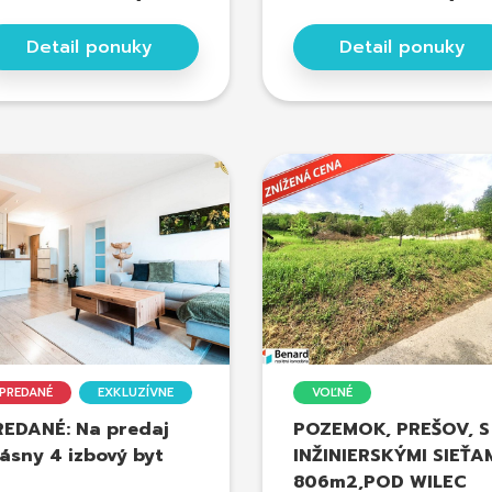
Detail ponuky
Detail ponuky
PREDANÉ
EXKLUZÍVNE
VOĽNÉ
REDANÉ: Na predaj
POZEMOK, PREŠOV, S
ásny 4 izbový byt
INŽINIERSKÝMI SIEŤAM
806m2,POD WILEC