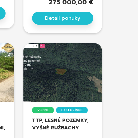
275 000,00 €
Detail ponuky
VOĽNÉ
EXKLUZÍVNE
TTP, LESNÉ POZEMKY,
I,
VYŠNÉ RUŽBACHY