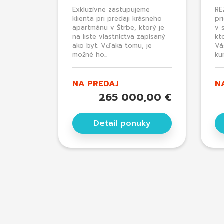
Exkluzívne zastupujeme
RE
klienta pri predaji krásneho
pr
apartmánu v Štrbe, ktorý je
v 
na liste vlastníctva zapísaný
kt
ako byt. Vďaka tomu, je
Vá
možné ho...
ku
NA PREDAJ
N
265 000,00 €
Detail ponuky