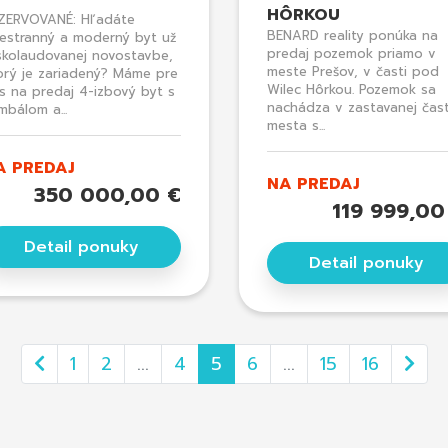
HÔRKOU
ZERVOVANÉ: Hľadáte
BENARD reality ponúka na
iestranný a moderný byt už
predaj pozemok priamo v
skolaudovanej novostavbe,
meste Prešov, v časti pod
orý je zariadený? Máme pre
Wilec Hôrkou. Pozemok sa
s na predaj 4-izbový byt s
nachádza v zastavanej čast
mbálom a...
mesta s...
A PREDAJ
NA PREDAJ
350 000,00 €
119 999,00
Detail ponuky
Detail ponuky
1
2
...
4
5
6
...
15
16