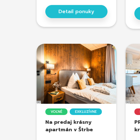
Detail ponuky
VOĽNÉ
EXKLUZÍVNE
Na predaj krásny
P
apartmán v Štrbe
kr