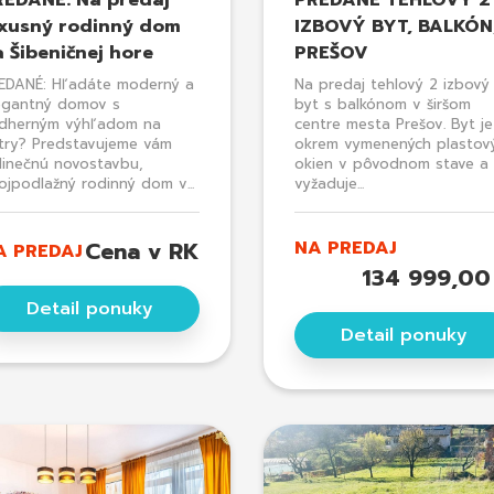
REDANÉ: Na predaj
PREDANÉ TEHLOVÝ 2
uxusný rodinný dom
IZBOVÝ BYT, BALKÓN
 Šibeničnej hore
PREŠOV
EDANÉ: Hľadáte moderný a
Na predaj tehlový 2 izbový
egantný domov s
byt s balkónom v širšom
dherným výhľadom na
centre mesta Prešov. Byt je
try? Predstavujeme vám
okrem vymenených plastov
dinečnú novostavbu,
okien v pôvodnom stave a
ojpodlažný rodinný dom v...
vyžaduje...
Cena v RK
NA PREDAJ
A PREDAJ
134 999,00
Detail ponuky
Detail ponuky