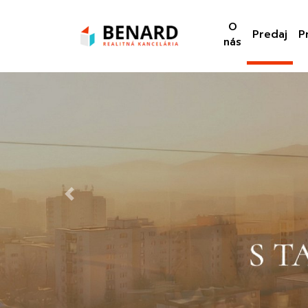
O
Predaj
P
nás
Previous