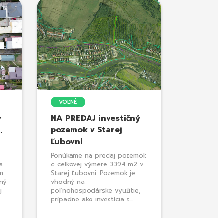
VOĽNÉ
ý
NA PREDAJ investičný
,
pozemok v Starej
Ľubovni
Ponúkame na predaj pozemok
s
o celkovej výmere 3394 m2 v
m
Starej Ľubovni. Pozemok je
bný
vhodný na
j
poľnohospodárske využitie,
prípadne ako investícia s...